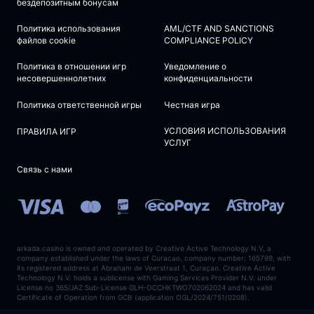
бездепозитным бонусам
Политика использования
AML/CTF AND SANCTIONS
файлов cookie
COMPLIANCE POLICY
Политика в отношении игр
Уведомление о
несовершеннолетних
конфиденциальности
Политика ответственной игры
Честная игра
УСЛОВИЯ ИСПОЛЬЗОВАНИЯ
ПРАВИЛА ИГР
УСЛУГ
Связь с нами
arkada.casino is owned and operated by Creative Active Technology N.V, a
company established under the laws of Curacao, company number: 165799, with
its registered address at Abraham de Veerstraat 1, Curaçao. Creative Active
Technology N.V. holds a sublicense with Gaming Services Provider N.V. under
License no 365/JAZ Sub-License GLH-OCCHKTWO702062024 and has valid
Certificate of Operation from GCB (application OGL/2024/751/0208).