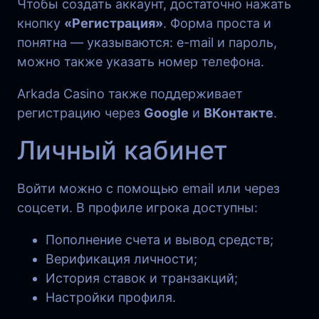
Чтобы создать аккаунт, достаточно нажать
кнопку
«Регистрация»
. Форма проста и
понятна — указываются: e-mail и пароль,
можно также указать номер телефона.
Arkada Casino также поддерживает
регистрацию через
Google
и
ВКонтакте
.
Личный кабинет
Войти можно с помощью email или через
соцсети. В профиле игрока доступны:
Пополнение счета и вывод средств;
Верификация личности;
История ставок и транзакций;
Настройки профиля.