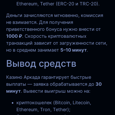
Ethereum, Tether (ERC-20 и TRC-20).
Деньги зачисляются мгновенно, комиссия
не взимается. Для получения
приветственного бонуса нужно внести от
1000 ₽
. Скорость криптовалютных
транзакций зависит от загруженности сети,
но в среднем занимает
5–10 минут
.
Вывод средств
Казино Аркада гарантирует быстрые
выплаты — заявка обрабатывается до
30
минут
. Вывести выигрыш можно на:
криптокошелек (Bitcoin, Litecoin,
Ethereum, Tron, Tether);