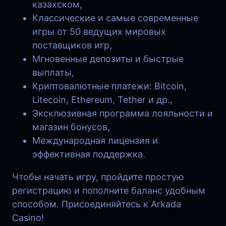
казахском,
Классические и самые современные
игры от 50 ведущих мировых
поставщиков игр,
Мгновенные депозиты и быстрые
выплаты,
Криптовалютные платежи: Bitcoin,
Litecoin, Ethereum, Tether и др.,
Эксклюзивная программа лояльности и
магазин бонусов,
Международная лицензия и
эффективная поддержка.
Чтобы начать игру, пройдите простую
регистрацию и пополните баланс удобным
способом. Присоединяйтесь к Arkada
Casino!